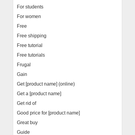
For students
For women
Free
Free shipping
Free tutorial
Free tutorials
Frugal
Gain
Get [product name] (online)
Get a [product name]
Get rid of
Good price for [product name]
Great buy
Guide