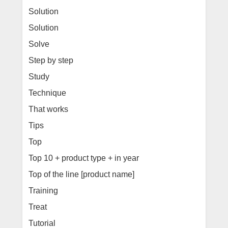
Solution
Solution
Solve
Step by step
Study
Technique
That works
Tips
Top
Top 10 + product type + in year
Top of the line [product name]
Training
Treat
Tutorial