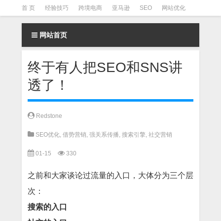
首 页
经验技巧
跨境电商
亚马逊
SEO
网站优化
Facebook营销
Facebook广告
facebook营销技巧
网站首页
instagram营销
终于有人把SEO和SNS讲
透了！
Redstone
SEO优化
,
借势营销
,
强关系传播
,
搜索引擎
,
社交营销
01-15
330
之前和大家谈论过流量的入口，大体分为三个层
次：
搜索的入口