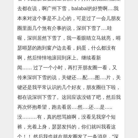
去都在说，啊广州下雪，balabal的好赞啊….我
本来对这个事是不上心的，可是过了一会儿朋友
圈里面几个煞有介事的说，深圳下雪了….哇
喔，深圳居然下雪了，我一看眼睛立马就亮，嘚
瑟嘚瑟的跑到窗户边去看，妈蛋，什么都没有
啊，然后悻悻地滚回到床上。继续看新
闻…… 过了一个小时，再打开朋友圈一看，又
传来深圳下雪的说，关键还….配…..图….片，关
键还是我平常认识的几个好友，朋友圈往下啦，
都在说深圳下雪了。这回应该没错了吧，然后我
再次怀抱希望，跑去看居….然….还….是…..
没………有，真的想骂娘啊，没看见我穿个短
裤，光着上身，瑟瑟发抖的，你们就叫我看这
个！！ 然后我也就在朋友圈发了一条消息，“深