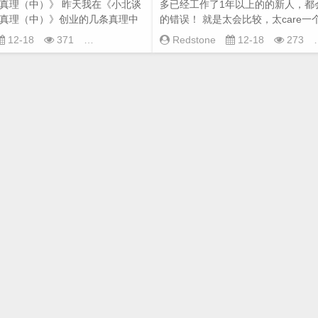
真理（中）》 昨天我在《小北谈
多已经工作了1年以上的的新人，都
真理（中）》创业的几条真理中
的错误！ 就是太会比较，太care
业...
资！ 说这句...
工作经
12-18
371
Redstone
12-18
273
历
,
跨境创
业
,
跨境电商