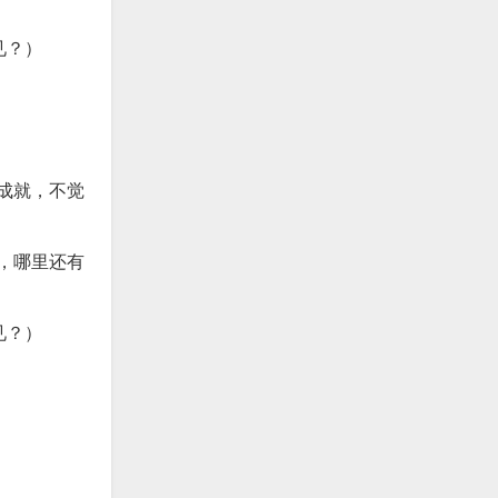
见？）
成就，不觉
，哪里还有
见？）