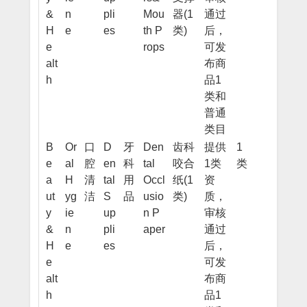
&
n
pli
Mou
器(1
通过
H
e
es
th P
类)
后，
e
rops
可发
alt
布商
h
品1
类和
普通
类目
B
Or
口
D
牙
Den
齿科
提供
1
e
al
腔
en
科
tal
咬合
1类
类
a
H
清
tal
用
Occl
纸(1
资
ut
yg
洁
S
品
usio
类)
质，
y
ie
up
n P
审核
&
n
pli
aper
通过
H
e
es
后，
e
可发
alt
布商
h
品1