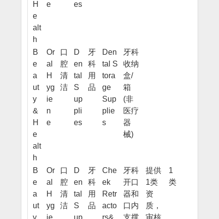
H
e
es
e
alt
h
B
Or
口
D
牙
Den
牙科
e
al
腔
en
科
tal S
收纳
a
H
清
tal
用
tora
盒/
ut
yg
洁
S
品
ge
箱
y
ie
up
Sup
(非
&
n
pli
plie
医疗
H
e
es
s
器
e
械)
alt
h
B
Or
口
D
牙
Che
牙科
提供
1
e
al
腔
en
科
ek
开口
1类
类
a
H
清
tal
用
Retr
器和
资
ut
yg
洁
S
品
acto
口内
质，
y
ie
up
rs&
支撑
审核