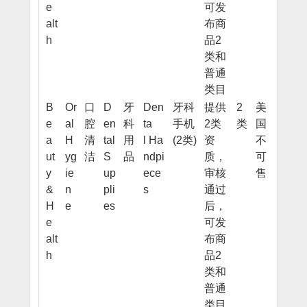
e
可发
alt
布商
h
品2
类和
普通
类目
B
Or
口
D
牙
Den
牙科
提供
2
美
e
al
腔
en
科
ta
手机
2类
类
国
a
H
清
tal
用
l Ha
(2类)
资
不
ut
yg
洁
S
品
ndpi
质，
可
y
ie
up
ece
审核
售
&
n
pli
s
通过
H
e
es
后，
e
可发
alt
布商
h
品2
类和
普通
类目