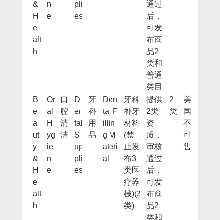
&
n
pli
通过
H
e
es
后，
e
可发
alt
布商
h
品2
类和
普通
类目
B
Or
口
D
牙
Den
牙科
提供
2
美
e
al
腔
en
科
tal F
补牙
2类
类
国
a
H
清
tal
用
illin
材料
资
不
ut
yg
洁
S
品
g M
(禁
质，
可
y
ie
up
ateri
止发
审核
售
&
n
pli
al
布3
通过
H
e
es
类医
后，
e
疗器
可发
alt
械)(2
布商
h
类)
品2
类和