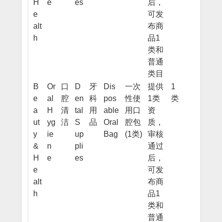
H
e
es
后，
e
可发
alt
布商
h
品1
类和
普通
类目
B
Or
口
D
牙
Dis
一次
提供
1
e
al
腔
en
科
pos
性使
1类
类
a
H
清
tal
用
able
用口
资
ut
yg
洁
S
品
Oral
腔包
质，
y
ie
up
Bag
(1类)
审核
&
n
pli
通过
H
e
es
后，
e
可发
alt
布商
h
品1
类和
普通