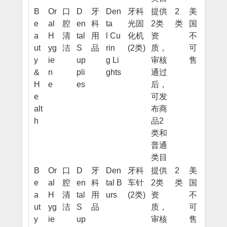
B
Or
口
D
牙
Den
牙科
提供
2
美
e
al
腔
en
科
ta
光固
2类
类
国
a
H
清
tal
用
l Cu
化机
资
不
ut
yg
洁
S
品
rin
(2类)
质，
可
y
ie
up
g Li
审核
售
&
n
pli
ghts
通过
H
e
es
后，
e
可发
alt
布商
h
品2
类和
普通
类目
B
Or
口
D
牙
Den
牙科
提供
2
美
e
al
腔
en
科
tal B
车针
2类
类
国
a
H
清
tal
用
urs
(2类)
资
不
ut
yg
洁
S
品
质，
可
y
ie
up
审核
售