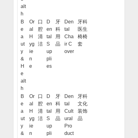
alt
h
B
Or
口
D
牙
Den
牙科
e
al
腔
en
科
tal
医生
a
H
清
tal
用
Cha
椅椅
ut
yg
洁
S
品
ir C
套
y
ie
up
over
&
n
pli
H
e
es
e
alt
h
B
Or
口
D
牙
Den
牙科
e
al
腔
en
科
tal
文化
a
H
清
tal
用
Cult
装饰
ut
yg
洁
S
品
ural
品
y
ie
up
Pro
&
n
pli
duct