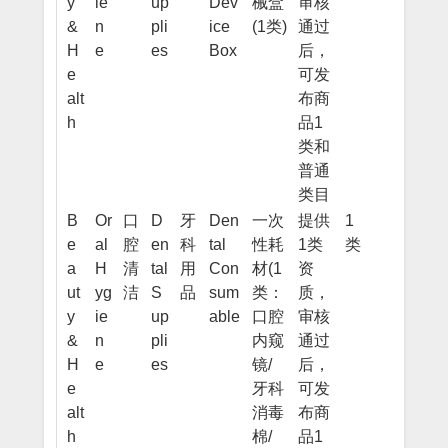
y
ie
up
Dev
械盒
审核
&
n
pli
ice
(1类)
通过
H
e
es
Box
后，
e
可发
alt
布商
h
品1
类和
普通
类目
B
Or
口
D
牙
Den
一次
提供
1
e
al
腔
en
科
tal
性耗
1类
类
a
H
清
tal
用
Con
材(1
资
ut
yg
洁
S
品
sum
类：
质，
y
ie
up
able
口腔
审核
&
n
pli
内窥
通过
H
e
es
镜/
后，
e
牙科
可发
alt
消毒
布商
h
棉/
品1