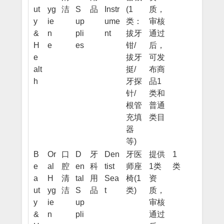
ut
yg
洁
S
品
Instr
(1
质，
y
ie
up
ume
类：
审核
&
n
pli
nt
拔牙
通过
H
e
es
钳/
后，
e
拔牙
可发
alt
挺/
布商
h
牙探
品1
针/
类和
根管
普通
充填
类目
器
等)
B
Or
口
D
牙
Den
牙医
提供
1
e
al
腔
en
科
tist
师座
1类
类
a
H
清
tal
用
Sea
椅(1
资
ut
yg
洁
S
品
t
类)
质，
y
ie
up
审核
&
n
pli
通过