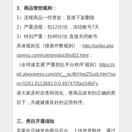
3、
商品管控规则：
1）违规商品一经查处：直接下架删除
2）严重违规：扣12分/次，冻结账号7天
3）特别严重：扣48分/次 直接关闭账号
具体规则见《搜索作弊规则》：
http://seller.alie
xpress.com/rule/product/list02.html
；
《全球速卖通‘严重扰乱平台秩序’规则》
https://s
ell.aliexpress.com/zh/__pc/tKHgg25szb.htm?sp
m=5261.8113681.0.0.497470fagS8bFy
请大家及时自查和优化，将商品发布到正确的类
目下，共建健康良好的运营秩序。
三、类目开通须知
卖家在店铺发布商品后台，上传资质附件，通过