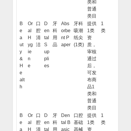
类和
普通
类目
B
Or
口
D
牙
Abs
牙科
提供
1
e
al
腔
en
科
orbe
吸潮
1类
类
a
H
清
tal
用
nt P
纸尖
资
ut
yg
洁
S
品
aper
(1类)
质，
y
ie
up
审核
&
n
pli
通过
H
e
es
后，
e
可发
alt
布商
h
品1
类和
普通
类目
B
Or
口
D
牙
Den
口腔
提供
1
e
al
腔
en
科
tal B
基础
1类
类
a
H
清
tal
用
asic
器械
资