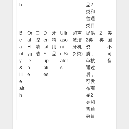
h
品2
类和
普通
类目
B
Or
口
D
牙
Ultr
超声
提供
2
美
e
al
腔
en
科
aso
波洁
2类
类
国
a
H
清
tal
用
ni
牙机
资
不
ut
yg
洁
S
品
c Sc
(2类)
质，
可
y
ie
up
aler
审核
售
&
n
pli
s
通过
H
e
es
后，
e
可发
alt
布商
h
品2
类和
普通
类目