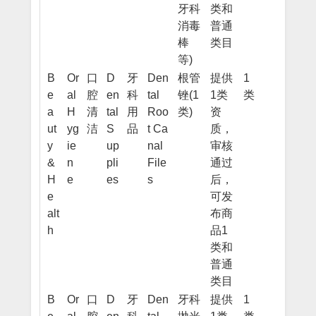
牙科
类和
消毒
普通
棒
类目
等)
B
Or
口
D
牙
Den
根管
提供
1
e
al
腔
en
科
tal
锉(1
1类
类
a
H
清
tal
用
Roo
类)
资
ut
yg
洁
S
品
t Ca
质，
y
ie
up
nal
审核
&
n
pli
File
通过
H
e
es
s
后，
e
可发
alt
布商
h
品1
类和
普通
类目
B
Or
口
D
牙
Den
牙科
提供
1