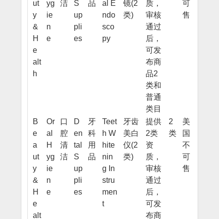
ut
yg
洁
S
品
al E
镜(2
质，
可
y
ie
up
ndo
类)
审核
售
&
n
pli
sco
通过
H
e
es
py
后，
e
可发
alt
布商
h
品2
类和
普通
类目
B
Or
口
D
牙
Teet
牙齿
提供
2
美
e
al
腔
en
科
h W
美白
2类
类
国
a
H
清
tal
用
hite
仪(2
资
不
ut
yg
洁
S
品
nin
类)
质，
可
y
ie
up
g In
审核
售
&
n
pli
stru
通过
H
e
es
men
后，
e
t
可发
alt
布商