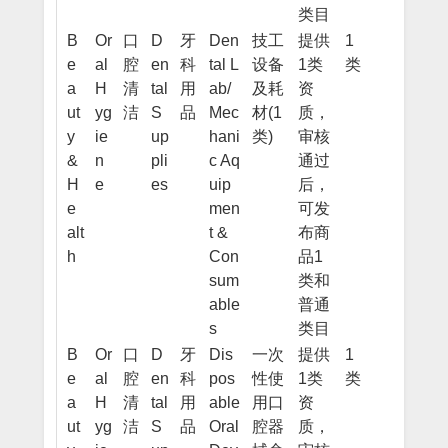
类目
B
Or
口
D
牙
Den
技工
提供
1
e
al
腔
en
科
tal L
设备
1类
类
a
H
清
tal
用
ab/
及耗
资
ut
yg
洁
S
品
Mec
材(1
质，
y
ie
up
hani
类)
审核
&
n
pli
c Aq
通过
H
e
es
uip
后，
e
men
可发
alt
t &
布商
h
Con
品1
sum
类和
able
普通
s
类目
B
Or
口
D
牙
Dis
一次
提供
1
e
al
腔
en
科
pos
性使
1类
类
a
H
清
tal
用
able
用口
资
ut
yg
洁
S
品
Oral
腔器
质，