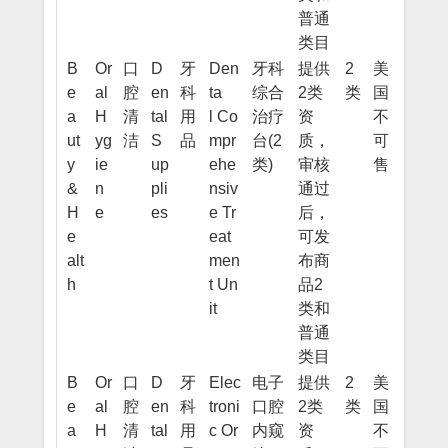
普通
类目
B
Or
口
D
牙
Den
牙科
提供
2
美
e
al
腔
en
科
ta
综合
2类
类
国
a
H
清
tal
用
l Co
治疗
资
不
ut
yg
洁
S
品
mpr
台(2
质，
可
y
ie
up
ehe
类)
审核
售
&
n
pli
nsiv
通过
H
e
es
e Tr
后，
e
eat
可发
alt
men
布商
h
t Un
品2
it
类和
普通
类目
B
Or
口
D
牙
Elec
电子
提供
2
美
e
al
腔
en
科
troni
口腔
2类
类
国
a
H
清
tal
用
c Or
内窥
资
不