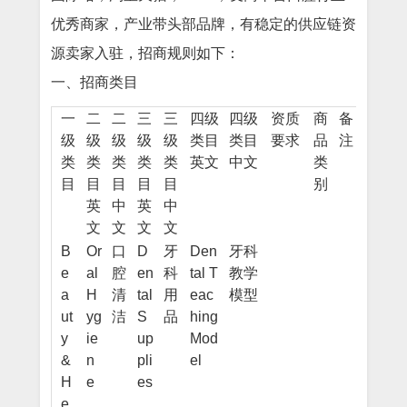
优秀商家，产业带头部品牌，有稳定的供应链资
源卖家入驻，招商规则如下：
一、招商类目
一
二
二
三
三
四级
四级
资质
商
备
级
级
级
级
级
类目
类目
要求
品
注
类
类
类
类
类
英文
中文
类
目
目
目
目
目
别
英
中
英
中
文
文
文
文
B
Or
口
D
牙
Den
牙科
e
al
腔
en
科
tal T
教学
a
H
清
tal
用
eac
模型
ut
yg
洁
S
品
hing
y
ie
up
Mod
&
n
pli
el
H
e
es
e