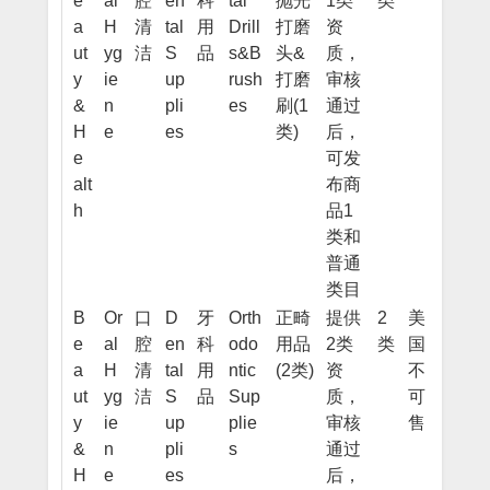
e
al
腔
en
科
tal
抛光
1类
类
a
H
清
tal
用
Drill
打磨
资
ut
yg
洁
S
品
s&B
头&
质，
y
ie
up
rush
打磨
审核
&
n
pli
es
刷(1
通过
H
e
es
类)
后，
e
可发
alt
布商
h
品1
类和
普通
类目
B
Or
口
D
牙
Orth
正畸
提供
2
美
e
al
腔
en
科
odo
用品
2类
类
国
a
H
清
tal
用
ntic
(2类)
资
不
ut
yg
洁
S
品
Sup
质，
可
y
ie
up
plie
审核
售
&
n
pli
s
通过
H
e
es
后，