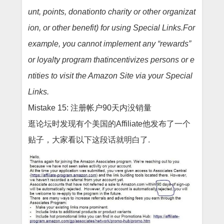
unt, points, donationto charity or other organizat
ion, or other benefit) for using Special Links.For
example, you cannot implement any “rewards”
or loyalty program thatincentivizes persons or e
ntities to visit the Amazon Site via your Special
Links
.
Mistake 15: 注册帐户90天内没销量
逛论坛时发现有个美国的
Affiliate他发布了一个
贴子，大家看以下这段话就明白了.