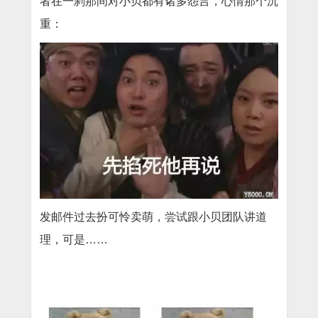
者在一刹那间对小贝都有诸多怨言，心情那个沉
重：
发邮件过去扮可怜卖萌，尝试跟小贝团队讲道
理，可是
……