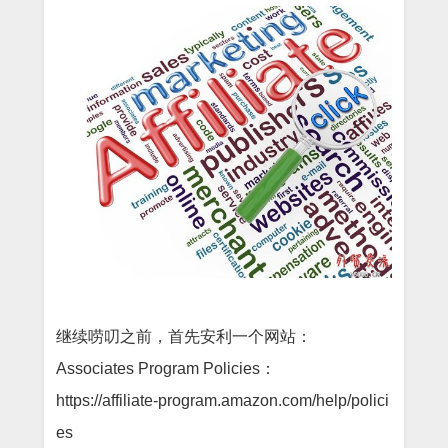
继续唠叨之前，首先安利一个网站：
Associates Program Policies：
https://affiliate-program.amazon.com/help/polici
es