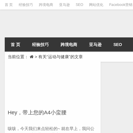
首 页
经验技巧
跨境电商
亚马逊
SEO
网站优化
Facebook营销
首 页
经验技巧
跨境电商
亚马逊
SEO
当前位置：
>
有关“运动与健康”的文章
Hey，带上您的A4小蛮腰
咳咳，今天我们来点轻松的~ 就在早上，我问公