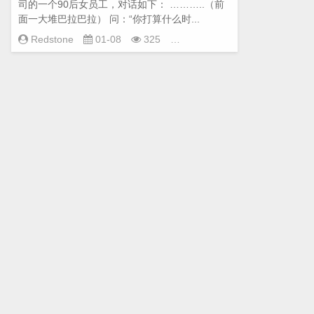
司的一个90后女员工，对话如下： ………..（前
面一大堆巴拉巴拉） 问：“你打算什么时...
人生感
Redstone
01-08
325
悟
,
减肥锻
炼
,
励志
,
运动
与健康