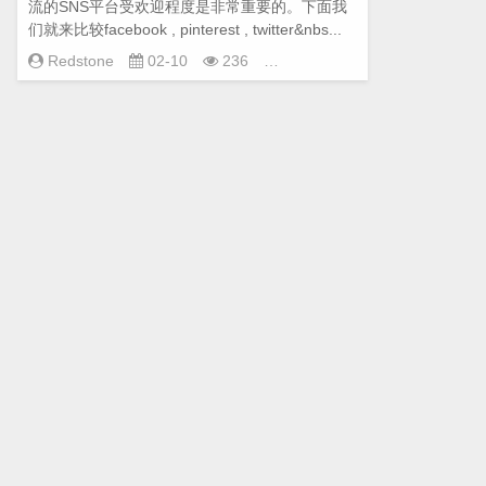
流的SNS平台受欢迎程度是非常重要的。下面我
们就来比较facebook , pinterest , twitter&nbs...
facebook
Redstone
02-10
236
使用情况
,
社
交平台使用情
况