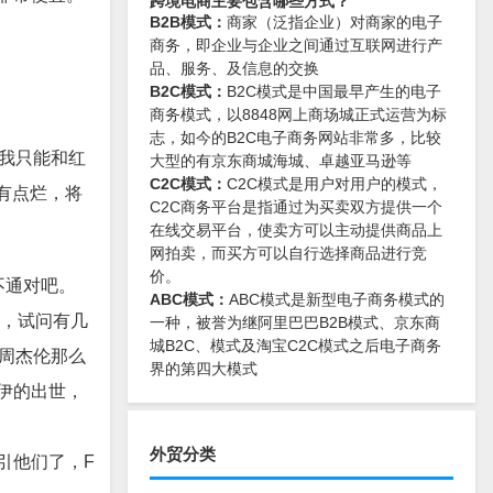
跨境电商主要包含哪些方式？
B2B模式：
商家（泛指企业）对商家的电子
商务，即企业与企业之间通过互联网进行产
品、服务、及信息的交换
B2C模式：
B2C模式是中国最早产生的电子
商务模式，以8848网上商场城正式运营为标
志，如今的B2C电子商务网站非常多，比较
我只能和红
大型的有京东商城海城、卓越亚马逊等
C2C模式：
C2C模式是用户对用户的模式，
有点烂，将
C2C商务平台是指通过为买卖双方提供一个
在线交易平台，使卖方可以主动提供商品上
网拍卖，而买方可以自行选择商品进行竞
价。
不通对吧。
ABC模式：
ABC模式是新型电子商务模式的
候，试问有几
一种，被誉为继阿里巴巴B2B模式、京东商
城B2C、模式及淘宝C2C模式之后电子商务
周杰伦那么
界的第四大模式
伊的出世，
外贸分类
引他们了，F