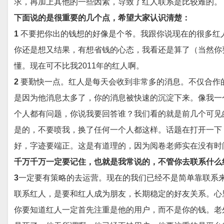
求，再加上其他的一些因素，导致了红人联系是比较难的。
下面说的是很重要的几个点，希望大家认识清楚：
1
不要把你出的钱想的好像是个爷。我跟你说现在的很多红
你还是想又结果，有想省钱的心态，我看还是算了（当然你
懂。现在可不比我2011年的红人啊。
2
要勤快一点。红人是每天会收到非常多的消息。不仅合作
是因为他消息太多了，你的消息被快速的沉淀下来。像我一
个人都有问题，你说我要回答谁？我们看的就是前几个可见
是的，不要喷我，换了任何一个人都这样。话题在打开一下
好，字迹要端正。这是有道理的，因为阅卷老师实在没有时
千万千万一定要记住，也就是我常说的，不管你去联系什么
3
一定要有策略的去运营。现在的我们已经不是简单靠联系
联系红人，是要和红人成为朋友，长期稳定的好友关系。心
你要知道红人一定首先注重是他的用户，而不是你的钱。老外是