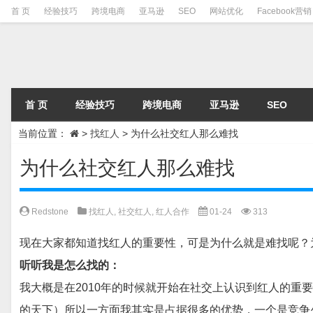
首 页
经验技巧
跨境电商
亚马逊
SEO
网站优化
Facebook营销
首 页
经验技巧
跨境电商
亚马逊
SEO
当前位置：
>
找红人
>
为什么社交红人那么难找
为什么社交红人那么难找
Redstone
找红人
,
社交红人
,
红人合作
01-24
313
现在大家都知道找红人的重要性，可是为什么就是难找呢？
听听我是怎么找的：
我大概是在2010年的时候就开始在社交上认识到红人的重要
的天下）所以一方面我其实是占据很多的优势，一个是竞争