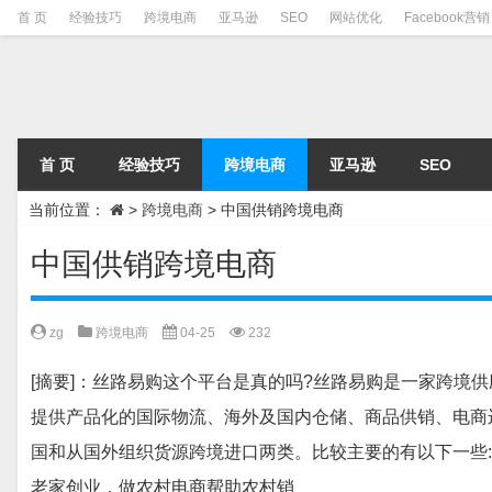
首 页
经验技巧
跨境电商
亚马逊
SEO
网站优化
Facebook营销
首 页
经验技巧
跨境电商
亚马逊
SEO
当前位置：
>
跨境电商
>
中国供销跨境电商
中国供销跨境电商
zg
跨境电商
04-25
232
[摘要]：丝路易购这个平台是真的吗?丝路易购是一家跨境
提供产品化的国际物流、海外及国内仓储、商品供销、电商
国和从国外组织货源跨境进口两类。比较主要的有以下一些: 1
老家创业，做农村电商帮助农村销