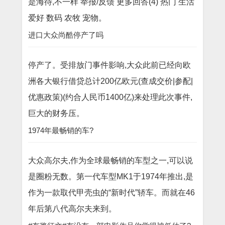
是海待,不一样 举报/反馈 更多回答(4) 热门 生活
爱好 数码 农牧 宠物。
进口大众尚酷停产了吗
停产了。受排放门事件影响,大众此前已经向欧
洲各大银行借贷总计200亿欧元(查成交价|参配|
优惠政策)(约合人民币1400亿)来处理此次事件,
巨大的财务压。
1974年最畅销的车?
大众高尔夫,作为全球最畅销的车型之一,可以说
是圈粉无数。第一代车型MK1于1974年推出,是
作为一款取代甲壳虫的“新时代”轿车。而就在46
年后第八代高尔夫来到。