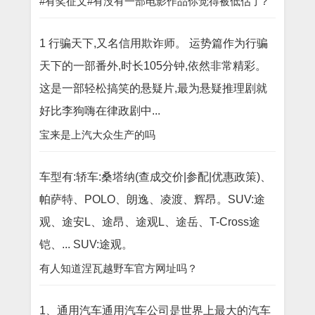
#有奖征文#有没有一部电影作品你觉得被低估了?
1 行骗天下,又名信用欺诈师。 运势篇作为行骗
天下的一部番外,时长105分钟,依然非常精彩。
这是一部轻松搞笑的悬疑片,最为悬疑推理剧就
好比李狗嗨在律政剧中...
宝来是上汽大众生产的吗
车型有:轿车:桑塔纳(查成交价|参配|优惠政策)、
帕萨特、POLO、朗逸、凌渡、辉昂。SUV:途
观、途安L、途昂、途观L、途岳、T-Cross途
铠、... SUV:途观。
有人知道涅瓦越野车官方网址吗？
1、通用汽车通用汽车公司是世界上最大的汽车