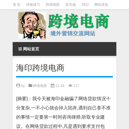
首 页
经验技巧
跨境电商
亚马逊
SEO
网站优化
Facebook营销
Facebook广告
facebook营销技巧
instagram营销
网站首页
海印跨境电商
hy
跨境电商
11-26
117
[摘要]：我今天被海印金融骗了网络贷款情况十
分复杂,一不小心就会掉入陷井,遇到自己拿不准
的事情一定要第一时间咨询律师,听取专业建
议。在网络贷款过程中,凡是遇到要求支付包