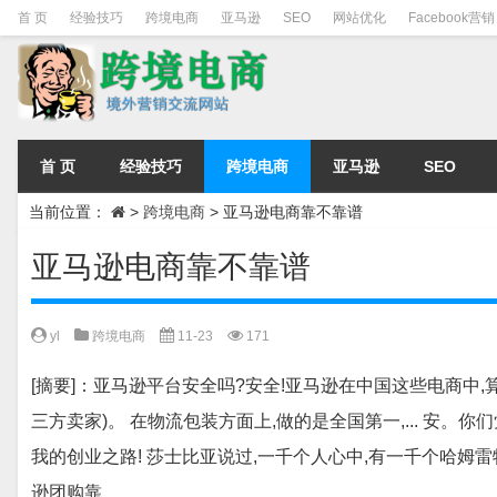
首 页
经验技巧
跨境电商
亚马逊
SEO
网站优化
Facebook营销
首 页
经验技巧
跨境电商
亚马逊
SEO
当前位置：
>
跨境电商
>
亚马逊电商靠不靠谱
亚马逊电商靠不靠谱
yl
跨境电商
11-23
171
[摘要]：亚马逊平台安全吗?安全!亚马逊在中国这些电商中
三方卖家)。 在物流包装方面上,做的是全国第一,... 安。你
我的创业之路! 莎士比亚说过,一千个人心中,有一千个哈姆
逊团购靠