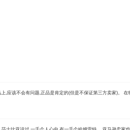
上,应该不会有问题,正品是肯定的(但是不保证第三方卖家)。 
路! 莎士比亚说过,一千个人心中,有一千个哈姆雷特。 亚马逊卖家