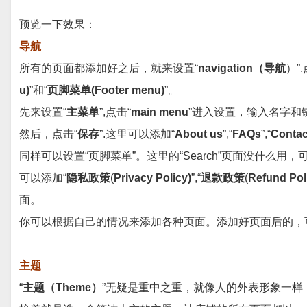
预览一下效果：
导航
所有的页面都添加好之后，就来设置“
navigation（导航
）”,
u)
”和“
页脚菜单(Footer menu)
”。
先来设置“
主菜单
”,点击“
main menu
”进入设置，输入名字和
然后，点击“
保存
”.这里可以添加“
About us
”,“
FAQs
”,“
Contac
同样可以设置“页脚菜单”。这里的“Search”页面没什么用
可以添加“
隐私政策
(
Privacy Policy)
”,“
退款政策
(
Refund Pol
面。
你可以根据自己的情况来添加各种页面。添加好页面后的，
主题
“
主题（Theme
）
”无疑是重中之重，就像人的外表形象一