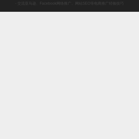
- 交流亚马逊、Facebook网络推广、网站SEO等电商推广经验技巧