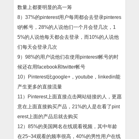
数量上都要明显的高一筹
8）
37%
的
pinterest
用户每周都会去登录
pinteres
t
的帐号，
28%
的人说他们一个月会登几次，
1
5%
的人说他每天都会去登录，而
10%
的人说他
们每天会登录几次
9）
98%
的用户说他们在使用
pinterest
帐号的时
候还在用
facebook
和
twitter
帐号
10）
Pinterest
比
google+
，
youtube
，
linkedin
能
产生更多的直接流量
11）
Pinterest
上面直接点击网站链接的人，更愿
意在上面直接购买产品，
21%
的人是在看了
pint
erest
上面的产品后就去购买
12）
85%
的美国网名在线观看视频，其中年龄
在
25~34
观看的频率很高，
40%
的男性用户在线