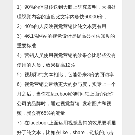
1
）
90%
的信息传送到大脑上
研究表明，大脑处
理视觉内容的速度比文字内容快60000倍，
2
）
40%
的人反映视觉营销比纯文本更有用
3
）
46.1%
网站的视觉设计是提高公司认知度的
重要标准
4）
营销人员使用视觉营销的效果会比那些没有
使用的人员，效果提高
12%
5）
视频和纯文本相比，它能带来
3
倍的回访率
6）
视觉营销会带动更大的参与度，实际上一个
月之后，当你在
facebook
的时间轴上面介绍你
公司的品牌时，通过视觉营销
–
发布图片和视
频，就会有
65%
的流量
7）
在
facebook
上面运用视觉营销的效果要明显
好于纯文本，比如在
like
，
share
，链接的点击