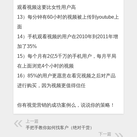
观看视频这要比女性用户高
13）
每分钟有
60
小时的视频被上传到
youtube
上
面
14）
手机观看视频的用户在
2010
年到
2011
年增
加了
35%
15）
每个月有
2
亿
5
千万的手机用户，每月平局
在上面浏览
4
个小时的视频
16）
85%
的用户更愿意在看完视频之后对产品
进行购买，因为视频更值得信任
你有视觉营销的成功案例么，说说你的策略！
上一篇
手把手教你如何找客户（绝对干货）
下一篇