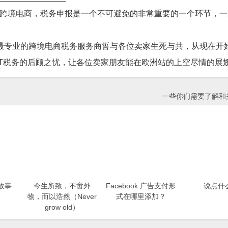
做跨境电商，税务申报是一个不可避免的非常重要的一个环节，
、最专业的跨境电商税务服务商誓与各位卖家生死与共，从现在开始
VAT税务的后顾之忧，让各位卖家朋友能在欧洲站的上空尽情的展
一些你们需要了解和关
故事
今生所致，不啻外
Facebook 广告支付形
说点什
物，而以浩然（Never
式在哪里添加？
grow old）