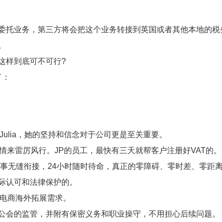
委托业务，第三方将会把这个业务转接到英国或者其他本地的税
。
这样到底可不可行
?
了：
的Julia，她的坚持和信念对于公司更是至关重要。
事情来雷厉风行。JP的员工，最快有三天就帮客户注册好VAT的。
国同事无缝衔接，24小时随时待命，真正的零障碍、零时差、零距
际认可和法律保护的。
境电商海外拓展需求。
公会的监管，并附有保密义务和职业操守，不用担心后续问题。