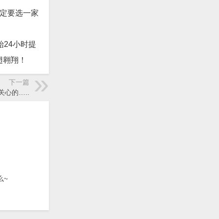
一定要选一家
24小时提
翅翱翔！
下一篇
心的…..
么~