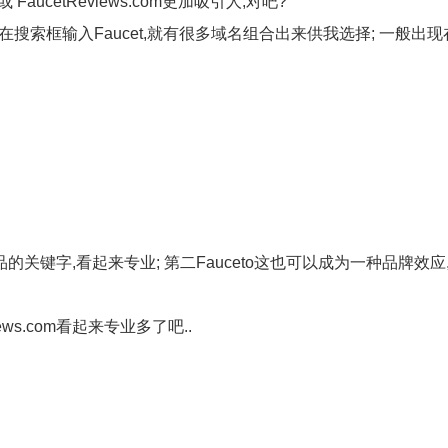
.com 或 FaucetReviews.com更加吸引人,对吧?
h.com 在搜索框输入Faucet,就有很多域名组合出来供我选择; 一般
产品的关键字,看起来专业; 第二Fauceto这也可以成为一种品牌效应
eviews.com看起来专业多了吧..