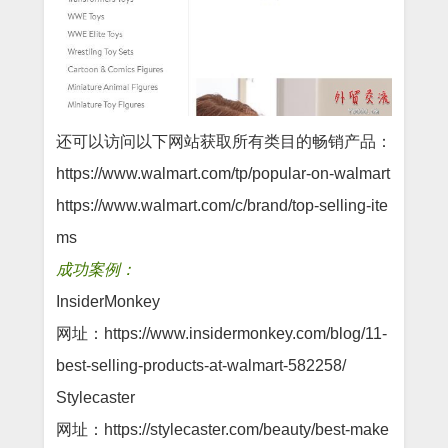
还可以访问以下网站获取所有类目的畅销产品：
https://www.walmart.com/tp/popular-on-walmart
https://www.walmart.com/c/brand/top-selling-ite
ms
成功案例：
InsiderMonkey
网址：https://www.insidermonkey.com/blog/11-
best-selling-products-at-walmart-582258/
Stylecaster
网址：https://stylecaster.com/beauty/best-make