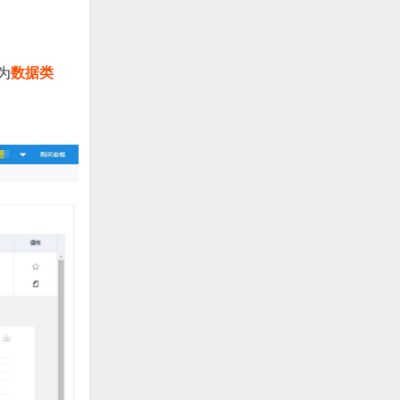
为
数据类