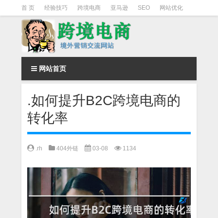
首 页
经验技巧
跨境电商
亚马逊
SEO
网站优化
Facebook营销
Facebook广告
facebook营销技巧
instagram营销
网站首页
.如何提升B2C跨境电商的
转化率
.rh
404外链
03-08
1134